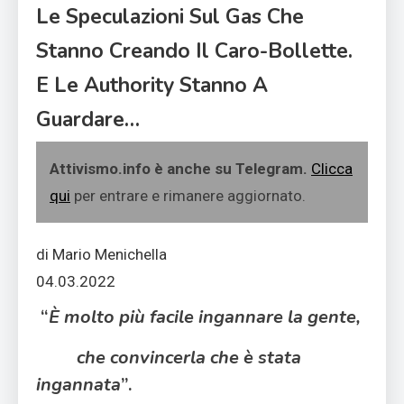
Le Speculazioni Sul Gas Che
Stanno Creando Il Caro-Bollette.
E Le Authority Stanno A
Guardare…
Attivismo.info è anche su Telegram.
Clicca
qui
per entrare e rimanere aggiornato.
di Mario Menichella
04.03.2022
“
È molto più facile ingannare la gente,
che convincerla che è stata
ingannata
”.