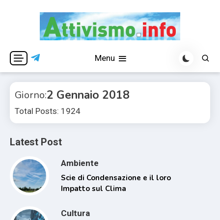
Skip
to
content
Per una visione libera ed indipendente
Attivismo.info
Menu
2 Gennaio 2018
Giorno:
Total Posts: 1924
Latest Post
Ambiente
Scie di Condensazione e il loro
Impatto sul Clima
Cultura