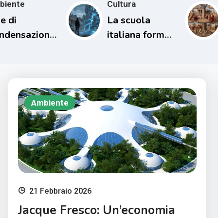
biente
Cultura
e di
La scuola
ndensazione
italiana forma
l loro
persone
patto sul
incapaci di
ima
comprendere il
proprio tempo
Ambiente
21 Febbraio 2026
Jacque Fresco: Un’economia