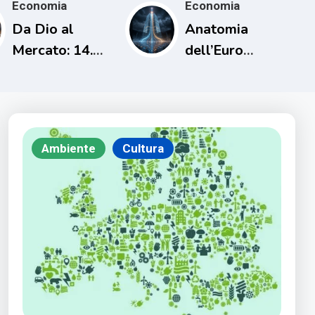
Economia
Economia
Da Dio al
Anatomia
Mercato: 14.
dell’Euro
L’uomo che
Digitale
cancellò i
debiti una sola
volta
Ambiente
Cultura