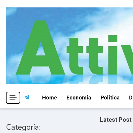
Skip
to
content
Per una visione libera ed indipendente
Attivismo.info
Home
Economia
Politica
D
Latest Post
Categoria: