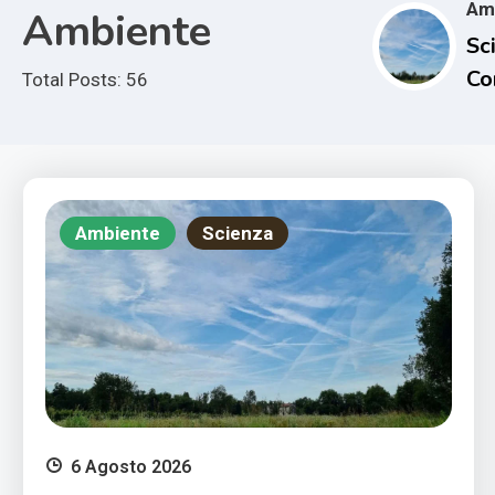
Am
Ambiente
Sci
Co
Total Posts: 56
e i
Im
Cl
Ambiente
Scienza
6 Agosto 2026