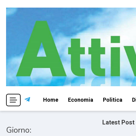
Skip
to
content
Per una visione libera ed indipendente
Attivismo.info
Home
Economia
Politica
D
Latest Post
Giorno: