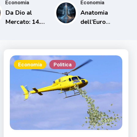
Economia
Economia
Da Dio al
Anatomia
Mercato: 14.
dell’Euro
L’uomo che
Digitale
cancellò i
debiti una sola
volta
Economia
Politica