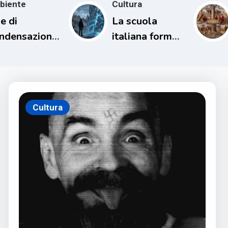
biente
Cultura
e di
La scuola
ndensazione
italiana forma
l loro
persone
patto sul
incapaci di
ima
comprendere il
proprio tempo
Cultura