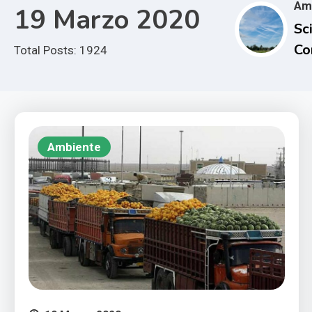
Am
19 Marzo 2020
Sci
Co
Total Posts: 1924
e i
Im
Cl
Ambiente