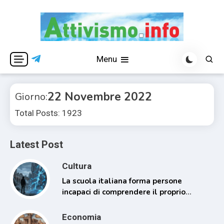
Skip
to
content
Per una visione libera ed indipendente
Attivismo.info
Menu
22 Novembre 2022
Giorno:
Total Posts: 1923
Latest Post
Cultura
La scuola italiana forma persone
incapaci di comprendere il proprio
tempo
Economia