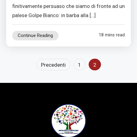
finitivamente persuaso che siamo di fronte ad un
palese Golpe Bianco: in barba alla […]
18 mins read
Continue Reading
Paginazione
Precedenti
1
2
degli
articoli