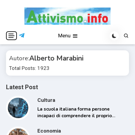
Skip
to
content
Per una visione libera ed indipendente
Attivismo.info
Menu
Alberto Marabini
Autore:
Total Posts: 1923
Latest Post
Cultura
La scuola italiana forma persone
incapaci di comprendere il proprio
tempo
Economia