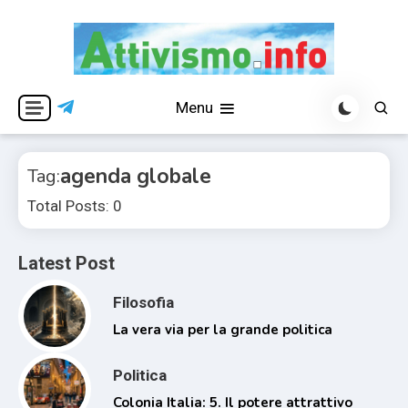
Skip
to
content
Per una visione libera ed indipendente
Attivismo.info
Menu
agenda globale
Tag:
Total Posts: 0
Latest Post
Filosofia
La vera via per la grande politica
Politica
Colonia Italia: 5. Il potere attrattivo