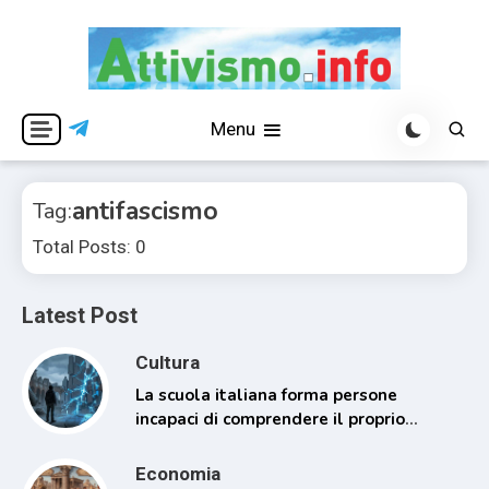
Skip
to
content
Per una visione libera ed indipendente
Attivismo.info
Menu
antifascismo
Tag:
Total Posts: 0
Latest Post
Cultura
La scuola italiana forma persone
incapaci di comprendere il proprio
tempo
Economia