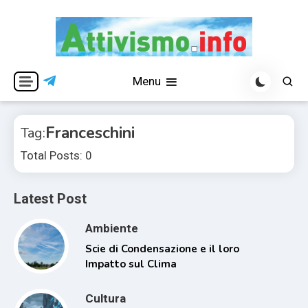
Skip
to
content
Per una visione libera ed indipendente
Attivismo.info
Menu
Franceschini
Tag:
Total Posts: 0
Latest Post
Ambiente
Scie di Condensazione e il loro
Impatto sul Clima
Cultura