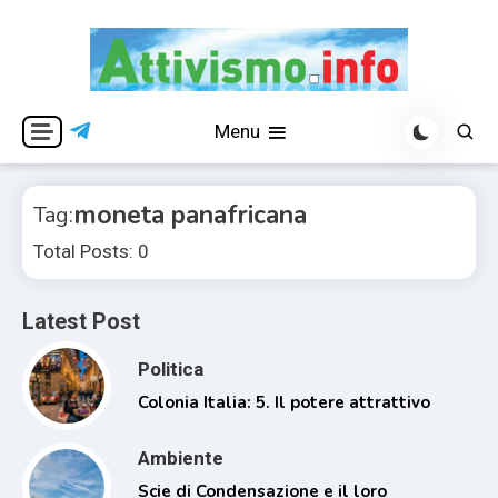
Skip
to
content
Per una visione libera ed indipendente
Attivismo.info
Menu
moneta panafricana
Tag:
Total Posts: 0
Latest Post
Politica
Colonia Italia: 5. Il potere attrattivo
Ambiente
Scie di Condensazione e il loro