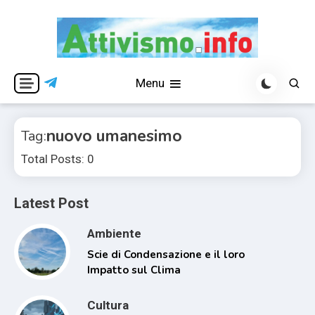
Skip
to
content
Per una visione libera ed indipendente
Attivismo.info
Menu
nuovo umanesimo
Tag:
Total Posts: 0
Latest Post
Ambiente
Scie di Condensazione e il loro
Impatto sul Clima
Cultura