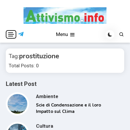
Skip
to
content
Per una visione libera ed indipendente
Attivismo.info
Menu
prostituzione
Tag:
Total Posts: 0
Latest Post
Ambiente
Scie di Condensazione e il loro
Impatto sul Clima
Cultura