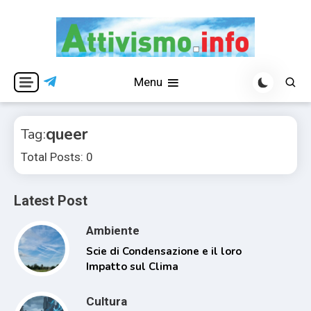
Skip
to
content
Per una visione libera ed indipendente
Attivismo.info
Menu
queer
Tag:
Total Posts: 0
Latest Post
Ambiente
Scie di Condensazione e il loro
Impatto sul Clima
Cultura