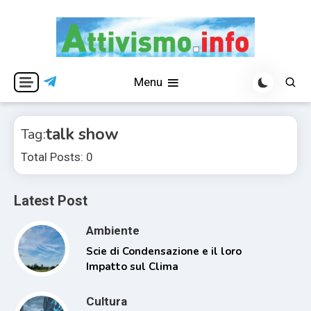
Skip
to
content
Per una visione libera ed indipendente
Attivismo.info
Menu
talk show
Tag:
Total Posts: 0
Latest Post
Ambiente
Scie di Condensazione e il loro
Impatto sul Clima
Cultura