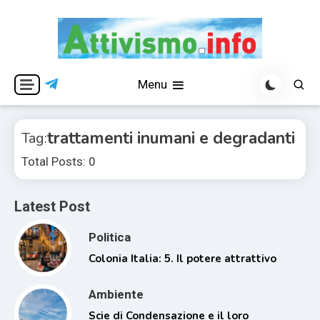
Skip
to
content
Per una visione libera ed indipendente
Attivismo.info
Menu
trattamenti inumani e degradanti
Tag:
Total Posts: 0
Latest Post
Politica
Colonia Italia: 5. Il potere attrattivo
Ambiente
Scie di Condensazione e il loro