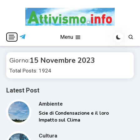
Skip
to
content
Per una visione libera ed indipendente
Attivismo.info
Menu
15 Novembre 2023
Giorno:
Total Posts: 1924
Latest Post
Ambiente
Scie di Condensazione e il loro
Impatto sul Clima
Cultura