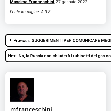
Massimo Franceschini
, 27 gennaio 2022
Fonte immagine: A.R.S.
Navigazione
Previous:
SUGGERIMENTI PER COMUNICARE MEGL
articoli
Next:
No, la Russia non chiuderà i rubinetti del gas co
mfranceschini