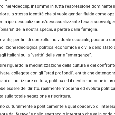
atro, nei videoclip, insomma in tutta l’espressione dominante
re, la stessa identità che si vuole gender-fluida come opzi
omia ipersessualizzante/desessualizzante tesa a sconvolger
inaria” della nostra specie, a partire dalla famiglia.
errante, per fini di controllo individuale e sociale, possono c
izione ideologica, politica, economica e civile dello stato di
i italiani sulla “verità” delle varie “emergenze”.
re riguardo la mediatizzazione della cultura e del confronto
ivate, collegate con gli “stati profondi”, entità che detengono
aci di indirizzare cultura, politica ed il sentire comune in
rebbe essere del diritto, realmente moderna ed evoluta polit
 sulla totale negazione e riscrittura.
o culturalmente e politicamente a quel coacervo di interess
ente dal
festival
e dallo spettacolo integrato che va in onda