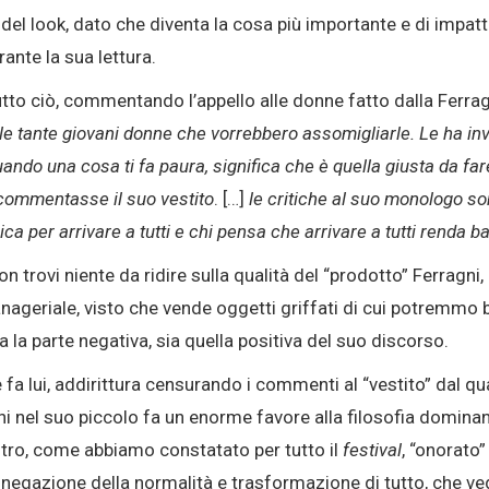
à del look, dato che diventa la cosa più importante e di impa
nte la sua lettura.
utto ciò, commentando l’appello alle donne fatto dalla Ferrag
alle tante giovani donne che vorrebbero assomigliarle. Le ha inv
uando una cosa ti fa paura, significa che è quella giusta da fa
ommentasse il suo vestito
. […]
le critiche al suo monologo s
unica per arrivare a tutti e chi pensa che arrivare a tutti rend
on trovi niente da ridire sulla qualità del “prodotto” Ferragni
nageriale, visto che vende oggetti griffati di cui potremmo 
a la parte negativa, sia quella positiva del suo discorso.
fa lui, addirittura censurando i commenti al “vestito” dal q
ni nel suo piccolo fa un enorme favore alla filosofia domina
ltro, come abbiamo constatato per tutto il
festival
, “onorato
ale negazione della normalità e trasformazione di tutto, che