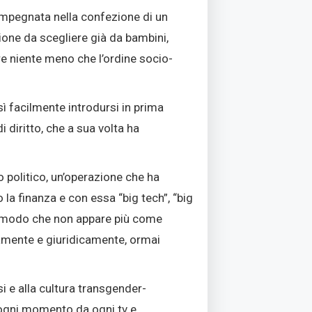
 impegnata nella confezione di un
one da scegliere già da bambini,
e niente meno che l’ordine socio-
osì facilmente introdursi in prima
 diritto, che a sua volta ha
 politico, un’operazione che ha
 la finanza e con essa “big tech”, “big
 un modo che non appare più come
icamente e giuridicamente, ormai
i e alla cultura transgender-
 ogni momento da ogni tv e