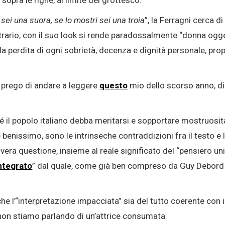
sei una suora, se lo mostri sei una troia
”, la Ferragni cerca d
trario, con il suo look si rende paradossalmente “donna ogge
la perdita di ogni sobrietà, decenza e dignità personale, pro
i prego di andare a leggere
questo
mio dello scorso anno, di 
hé il popolo italiano debba meritarsi e sopportare mostruosit
enissimo, sono le intrinseche contraddizioni fra il testo e 
a vera questione, insieme al reale significato del “pensiero 
ntegrato
” dal quale, come già ben compreso da Guy Debord 
e che l’“interpretazione impacciata” sia del tutto coerente con i
 non stiamo parlando di un’attrice consumata.