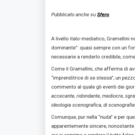
Pubblicato anche su
Sfero
A livello italo-mediatico, Gramellini
dominante”: quasi sempre con un fond
necessarie a renderlo credibile, com
Come il Gramellini, che afferma di a
“imprenditrice di se stessa”, un pezz
commento al quale gli eventi dei gior
accecante, ridondante, mediocre, sgrazia
ideologia scenografica, di scenografia
Comunque, pur nella “nuda” e per que
apparentemente sincere, nonostante nu
cui si esprime a rendere il tutto falso,