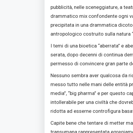
pubblicità, nelle sceneggiature, a te
drammatico mix confondente ogni valo
precipitata in una drammatica dicot
antropologico costruito sulla natura “b
I temi di una bioetica “aberrata” e ab
serata, dopo decenni di continua demol
permesso di convincere gran parte degl
Nessuno sembra aver qualcosa da ridi
messo tutto nelle mani delle entità pr
media”, “big pharma” e per questo cap
intollerabile per una civiltà che dov
ridotta ad esserne controfigura basata
Capite bene che tentare di metter man
transumana rappresentata egregiam