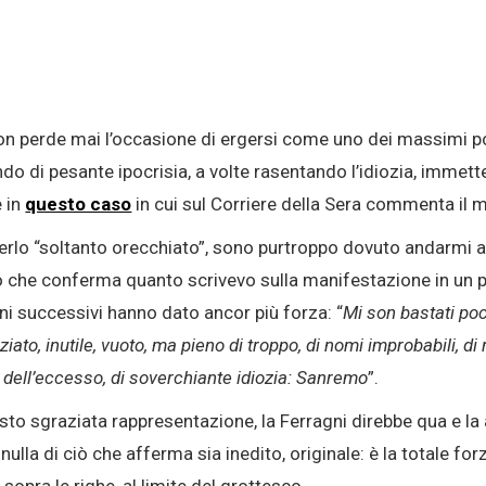
 non perde mai l’occasione di ergersi come uno dei massimi 
o di pesante ipocrisia, a volte rasentando l’idiozia, immett
e in
questo caso
in cui sul Corriere della Sera commenta il
verlo “soltanto orecchiato”, sono purtroppo dovuto andarmi a
o che conferma quanto scrivevo sulla manifestazione in un p
ni successivi hanno dato ancor più forza: “
Mi son bastati poc
to, inutile, vuoto, ma pieno di troppo, di nomi improbabili, di ri
 dell’eccesso, di soverchiante idiozia: Sanremo
”.
sto sgraziata rappresentazione, la Ferragni direbbe qua e l
lla di ciò che afferma sia inedito, originale: è la totale fo
 sopra le righe, al limite del grottesco.