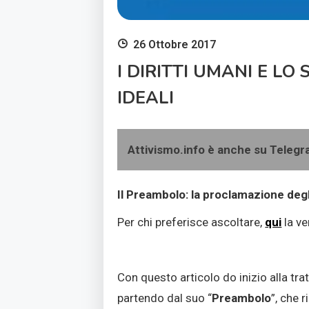
26 Ottobre 2017
I DIRITTI UMANI E LO 
IDEALI
Attivismo.info è anche su Teleg
Il Preambolo: la proclamazione degl
Per chi preferisce ascoltare,
qui
la v
Con questo articolo do inizio alla tra
partendo dal suo “
Preambolo
”, che r