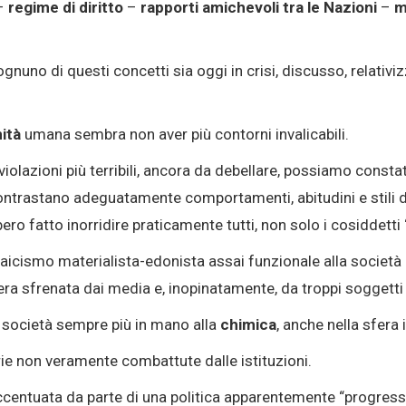
–
regime di diritto
–
rapporti amichevoli tra le Nazioni
–
mi
o di questi concetti sia oggi in crisi, discusso, relativizz
nità
umana sembra non aver più contorni invalicabili.
olazioni più terribili, ancora da debellare, possiamo constata
ntrastano adeguatamente comportamenti, abitudini e stili d
ero fatto inorridire praticamente tutti, non solo i cosiddetti
icismo materialista-edonista assai funzionale alla società 
era sfrenata dai media e, inopinatamente, da troppi soggetti 
a società sempre più in mano alla
chimica
, anche nella sfera 
ie non veramente combattute dalle istituzioni.
entuata da parte di una politica apparentemente “progressi