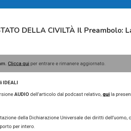
STATO DELLA CIVILTÀ Il Preambolo: L
ram.
Clicca qui
per entrare e rimanere aggiornato.
i IDEALI
ersione
AUDIO
dell’articolo dal podcast relativo,
qui
la presen
ttazione della Dichiarazione Universale dei diritti dell’uomo, 
iporto per intero.