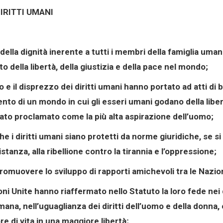
IRITTI UMANI
lla dignità inerente a tutti i membri della famiglia umana e
to della libertà, della giustizia e della pace nel mondo;
e il disprezzo dei diritti umani hanno portato ad atti di
nto di un mondo in cui gli esseri umani godano della libert
stato proclamato come la più alta aspirazione dell’uomo;
 i diritti umani siano protetti da norme giuridiche, se si
stanza, alla ribellione contro la tirannia e l’oppressione;
omuovere lo sviluppo di rapporti amichevoli tra le Nazion
ni Unite hanno riaffermato nello Statuto la loro fede nei 
mana, nell’uguaglianza dei diritti dell’uomo e della donna
e di vita in una maggiore libertà;