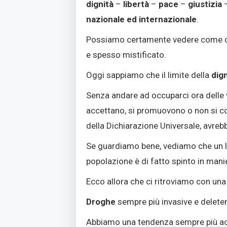
dignità
–
libertà
–
pace
–
giustizia
nazionale ed internazionale
.
Possiamo certamente vedere come ognun
e spesso mistificato.
Oggi sappiamo che il limite della
dig
Senza andare ad occuparci ora delle vi
accettano, si promuovono o non si co
della Dichiarazione Universale, avrebb
Se guardiamo bene, vediamo che un la
popolazione è di fatto spinto in mani
Ecco allora che ci ritroviamo con un
Droghe
sempre più invasive e deleter
Abbiamo una tendenza sempre più acc