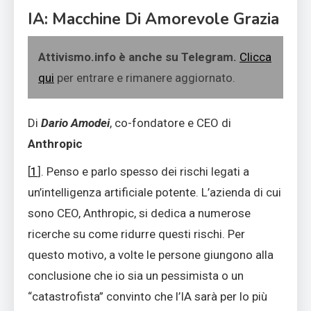
IA: Macchine Di Amorevole Grazia
Attivismo.info è anche su Telegram.
Clicca
qui
per entrare e rimanere aggiornato.
Di
Dario Amodei
, co-fondatore e CEO di
Anthropic
[
1
]. Penso e parlo spesso dei rischi legati a
un’intelligenza artificiale potente. L’azienda di cui
sono CEO, Anthropic, si dedica a numerose
ricerche su come ridurre questi rischi. Per
questo motivo, a volte le persone giungono alla
conclusione che io sia un pessimista o un
“catastrofista” convinto che l’IA sarà per lo più