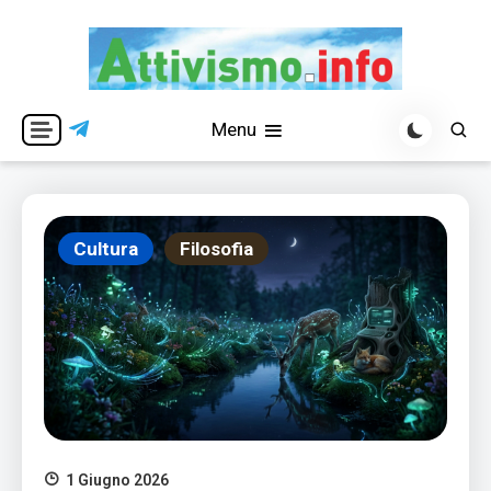
Skip
to
content
Per una visione libera ed indipendente
Attivismo.info
Menu
Cultura
Filosofia
1 Giugno 2026