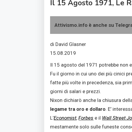
Il 15 Agosto 1971, Le R
Attivismo.info è anche su Teleg
di David Glasner
15.08.2019
Il 15 agosto del 1971 potrebbe non es
Fu il giorno in cui uno dei più cinici
fatte più volte in precedenza, sia pr
giorni di salari e prezzi.
Nixon dichiarò anche la chiusura dell
legame tra oro e dollaro
. E’ interes
L’
Economist
,
Forbes
e il
Wall Street J
mestamente solo sulle funeste conseg