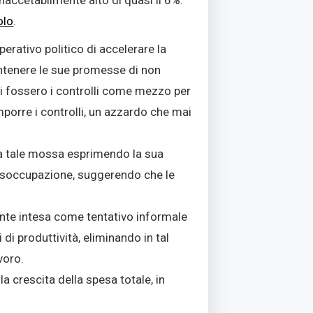
olo
.
erativo politico di accelerare la
ntenere le sue promesse di non
e ci fossero i controlli come mezzo per
mporre i controlli, un azzardo che mai
 a tale mossa esprimendo la sua
 disoccupazione, suggerendo che le
mente intesa come tentativo informale
 di produttività, eliminando in tal
voro.
a crescita della spesa totale, in