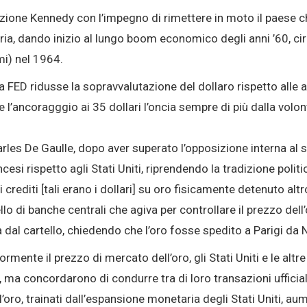
azione Kennedy con l’impegno di rimettere in moto il paese 
ria, dando inizio al lungo boom economico degli anni ’60, circa
i) nel 1964.
 FED ridusse la sopravvalutazione del dollaro rispetto alle a
 l’ancoragggio ai 35 dollari l’oncia sempre di più dalla volon
rles De Gaulle, dopo aver superato l’opposizione interna al 
ncesi rispetto agli Stati Uniti, riprendendo la tradizione poli
 crediti [tali erano i dollari] su oro fisicamente detenuto altr
ello di banche centrali che agiva per controllare il prezzo del
va dal cartello, chiedendo che l’oro fosse spedito a Parigi da
rmente il prezzo di mercato dell’oro, gli Stati Uniti e le altr
e, ma concordarono di condurre tra di loro transazioni ufficiali
ll’oro, trainati dall’espansione monetaria degli Stati Uniti, 