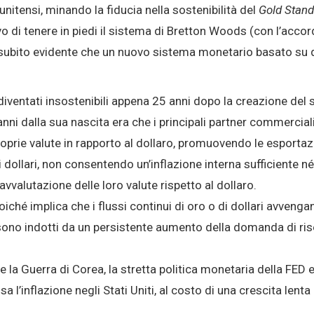
unitensi, minando la fiducia nella sostenibilità del
Gold Stand
tivo di tenere in piedi il sistema di Bretton Woods (con l’ac
fu subito evidente che un nuovo sistema monetario basato su q
 diventati insostenibili appena 25 anni dopo la creazione de
anni dalla sua nascita era che i principali partner commercial
oprie valute in rapporto al dollaro, promuovendo le esporta
 dollari, non consentendo un’inflazione interna sufficiente 
vvalutazione delle loro valute rispetto al dollaro.
iché implica che i flussi continui di oro o di dollari avvenga
 sono indotti da un persistente aumento della domanda di rise
e la Guerra di Corea, la stretta politica monetaria della F
inflazione negli Stati Uniti, al costo di una crescita lenta e 