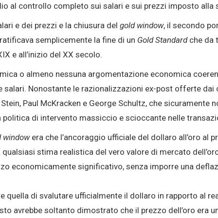
io al controllo completo sui salari e sui prezzi imposto all
lari e dei prezzi e la chiusura del
gold window
, il secondo po
ratificava semplicemente la fine di un
Gold Standard
che da 
X e all’inizio del XX secolo.
omica o almeno nessuna argomentazione economica coerente
e salari. Nonostante le razionalizzazioni ex-post offerte dai
t Stein, Paul McKracken e George Schultz, che sicuramente no
politica di intervento massiccio e scioccante nelle transazi
d window
era che l’ancoraggio ufficiale del dollaro all’oro al p
qualsiasi stima realistica del vero valore di mercato dell’o
ezzo economicamente significativo, senza imporre una deflaz
 quella di svalutare ufficialmente il dollaro in rapporto al re
uesto avrebbe soltanto dimostrato che il prezzo dell’oro era 