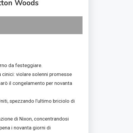
etton Woods
orno da festeggiare.
ù cinici: violare solenni promesse
hiarò il congelamento per novanta
Uniti, spezzando l’ultimo briciolo di
’azione di Nixon, concentrandosi
ena i novanta giorni di