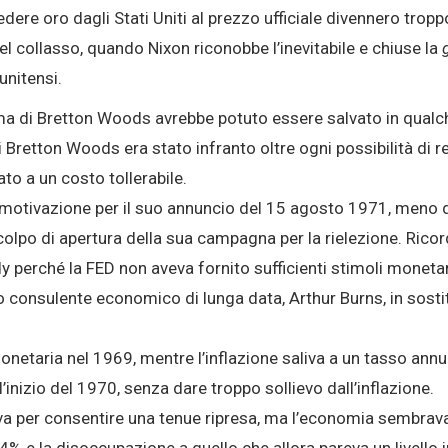
iedere oro dagli Stati Uniti al prezzo ufficiale divennero trop
 del collasso, quando Nixon riconobbe l’inevitabile e chiuse la
unitensi.
ma di Bretton Woods avrebbe potuto essere salvato in qualc
Bretton Woods era stato infranto oltre ogni possibilità di r
o a un costo tollerabile.
 motivazione per il suo annuncio del 15 agosto 1971, meno 
l colpo di apertura della sua campagna per la rielezione. Ric
 perché la FED non aveva fornito sufficienti stimoli monetar
 consulente economico di lunga data, Arthur Burns, in sost
monetaria nel 1969, mentre l’inflazione saliva a un tasso ann
l’inizio del 1970, senza dare troppo sollievo dall’inflazione.
va per consentire una tenue ripresa, ma l’economia sembrava 
l 4% e la disoccupazione a quello che allora pareva un livello 