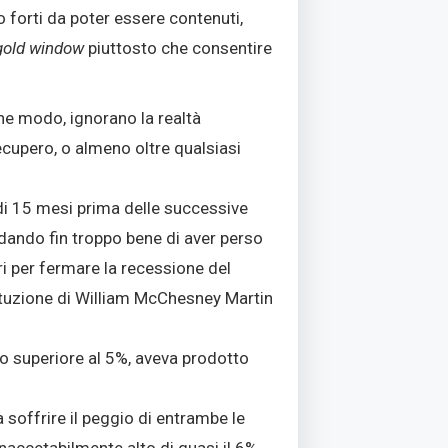
po forti da poter essere contenuti,
gold window
piuttosto che consentire
he modo, ignorano la realtà
ecupero, o almeno oltre qualsiasi
di 15 mesi prima delle successive
ordando fin troppo bene di aver perso
i per fermare la recessione del
ituzione di William McChesney Martin
uo superiore al 5%, aveva prodotto
soffrire il peggio di entrambe le
inaccetabilmente alto di quasi il 6%.