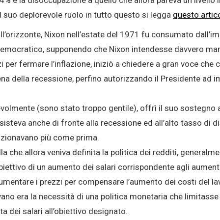
il suo deplorevole ruolo in tutto questo si legga
questo artic
ll’orizzonte, Nixon nell’estate del 1971 fu consumato dall’imp
 democratico, supponendo che Nixon intendesse davvero ma
zzi per fermare l’inflazione, iniziò a chiedere a gran voce ch
pena della recessione, perfino autorizzando il Presidente ad i
volmente (sono stato troppo gentile), offrì il suo sostegno
rsisteva anche di fronte alla recessione ed all’alto tasso di
nzionavano più come prima.
la che allora veniva definita la politica dei redditi, general
obiettivo di un aumento dei salari corrispondente agli aumenti
umentare i prezzi per compensare l’aumento dei costi del la
vano era la necessità di una politica monetaria che limitasse l
a dei salari all’obiettivo designato.