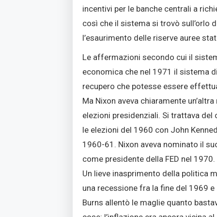
incentivi per le banche centrali a rich
così che il sistema si trovò sull’orlo
l’esaurimento delle riserve auree stat
Le affermazioni secondo cui il siste
economica che nel 1971 il sistema di 
recupero che potesse essere effettuat
Ma Nixon aveva chiaramente un’altra
elezioni presidenziali. Si trattava de
le elezioni del 1960 con John Kennedy
1960-61. Nixon aveva nominato il suo
come presidente della FED nel 1970.
Un lieve inasprimento della politica 
una recessione fra la fine del 1969 e 
Burns allentò le maglie quanto basta
cose: l’inflazione era ancora vicina a