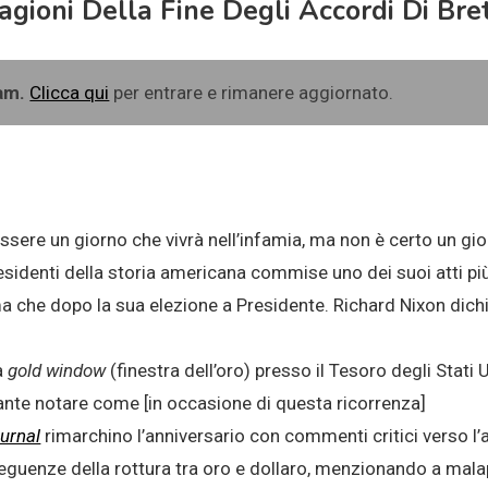
agioni Della Fine Degli Accordi Di Br
ram.
Clicca qui
per entrare e rimanere aggiornato.
sere un giorno che vivrà nell’infamia, ma non è certo un gi
 presidenti della storia americana commise uno dei suoi atti pi
ima che dopo la sua elezione a Presidente. Richard Nixon dic
a
gold window
(finestra dell’oro) presso il Tesoro degli Stati 
sante notare come [in occasione di questa ricorrenza]
ournal
rimarchino l’anniversario con commenti critici verso l
uenze della rottura tra oro e dollaro, menzionando a malap