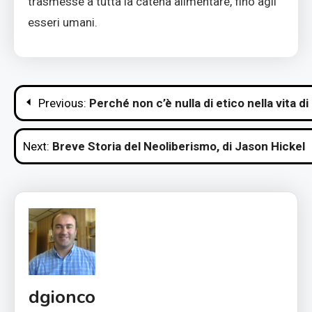
trasmesse a tutta la catena alimentare, fino agli
esseri umani.
Navigazione
Previous:
Perché non c’è nulla di etico nella vita d
articoli
Next:
Breve Storia del Neoliberismo, di Jason Hickel
dgionco