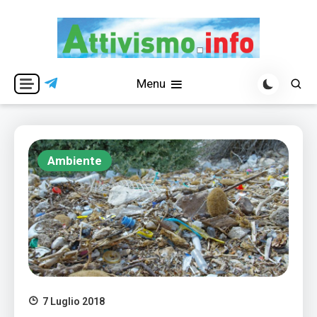
Skip
to
content
Per una visione libera ed indipendente
Attivismo.info
Menu
Ambiente
7 Luglio 2018