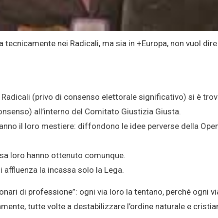
a tecnicamente nei Radicali, ma sia in +Europa, non vuol dire
i Radicali (privo di consenso elettorale significativo) si è tr
 consenso) all’interno del Comitato Giustizia Giusta.
anno il loro mestiere: diffondono le idee perverse della Open
osa loro hanno ottenuto comunque.
i affluenza la incassa solo la Lega.
ionari di professione”: ogni via loro la tentano, perché ogni v
amente, tutte volte a destabilizzare l’ordine naturale e cristia