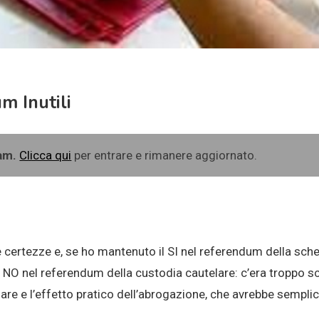
m Inutili
ram.
Clicca qui
per entrare e rimanere aggiornato.
 certezze e, se ho mantenuto il SI nel referendum della sch
 NO nel referendum della custodia cautelare: c’era troppo sc
elare e l’effetto pratico dell’abrogazione, che avrebbe sem