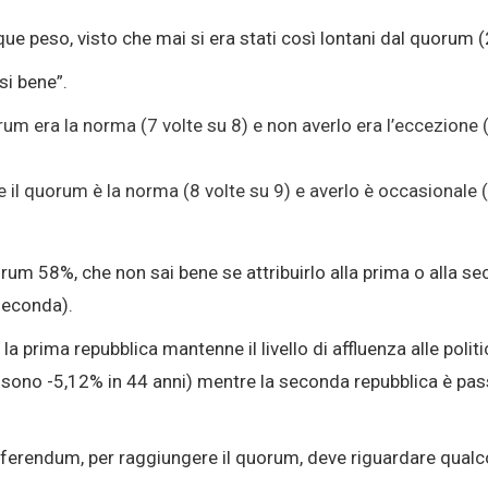
que peso, visto che mai si era stati così lontani dal quorum 
si bene”.
orum era la norma (7 volte su 8) e non averlo era l’eccezione
 il quorum è la norma (8 volte su 9) e averlo è occasionale 
rum 58%, che non sai bene se attribuirlo alla prima o alla s
 seconda).
 prima repubblica mantenne il livello di affluenza alle politic
sono -5,12% in 44 anni) mentre la seconda repubblica è pa
eferendum, per raggiungere il quorum, deve riguardare qualcos