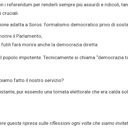
on i referendum per renderli sempre più assurdi e ridicoli, ta
 cruciali.
ione adatta a Soros: formalismo democratico privo di sost
morire il Parlamento,
 futili farà morire anche la democrazia diretta.
e il popolo impotente. Tecnicamente si chiama “democrazia to
iamo fatto il nostro servizio?
istante, pur essendo una tornata elettorale che era calda so
e questa ripresa sulle riflessioni ogni volta che siamo invitati