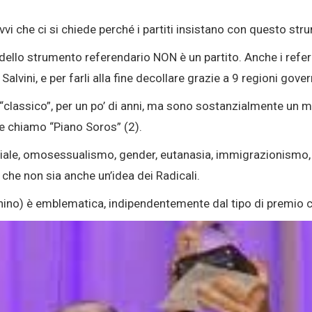
vi che ci si chiede perché i partiti insistano con questo str
ore dello strumento referendario NON è un partito. Anche i ref
e Salvini, e per farli alla fine decollare grazie a 9 regioni go
o “classico”, per un po’ di anni, ma sono sostanzialmente u
che chiamo “Piano Soros”
(2)
.
iciale, omosessualismo, gender, eutanasia, immigrazionismo,
 che non sia anche un’idea dei Radicali.
ino) è emblematica, indipendentemente dal tipo di premio c