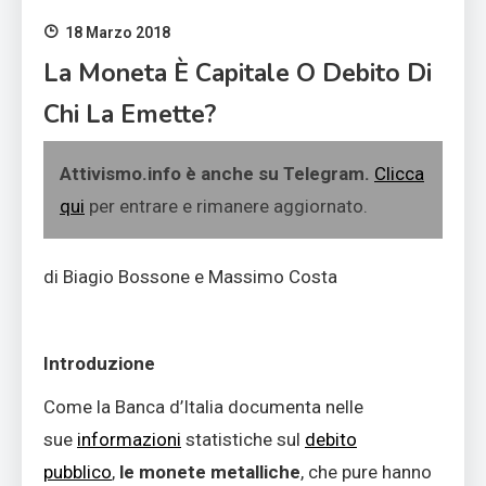
18 Marzo 2018
La Moneta È Capitale O Debito Di
Chi La Emette?
Attivismo.info è anche su Telegram.
Clicca
qui
per entrare e rimanere aggiornato.
di Biagio Bossone e Massimo Costa
Introduzione
Come la Banca d’Italia documenta nelle
sue
informazioni
statistiche sul
debito
pubblico
,
le monete metalliche
, che pure hanno