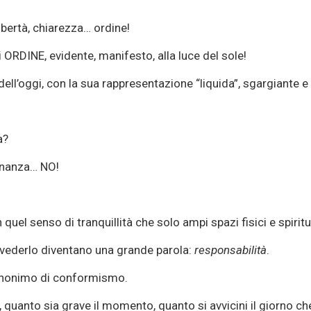
ibertà, chiarezza… ordine!
i ORDINE, evidente, manifesto, alla luce del sole!
dell’oggi, con la sua rappresentazione “liquida”, sgargiante e
a?
onanza… NO!
 quel senso di tranquillità che solo ampi spazi fisici e spiri
a vederlo diventano una grande parola:
responsabilità
.
sinonimo di conformismo.
 quanto sia grave il momento, quanto si avvicini il giorno che