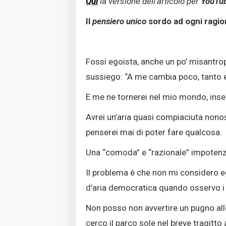
Qui
la versione dell’articolo per
YouTu
Il
pensiero unico
sordo ad ogni ragio
Fossi egoista, anche un po’ misantro
sussiego: “A me cambia poco, tanto ero
E me ne tornerei nel mio mondo, insen
Avrei un’aria quasi compiaciuta nonos
penserei mai di poter fare qualcosa.
Una “comoda” e “razionale” impotenza
Il problema è che non mi considero e
d’aria democratica quando osservo 
Non posso non avvertire un pugno allo
cerco il parco sole nel breve tragitto 