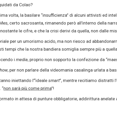
guidati da Colao?
ma volta, la basilare “insufficienza” di alcuni attivisti ed in
el Mes, certo sacrosanta, rimanendo però all’interno della nar
tante le cifre, e che la crisi derivi da quella, non dalle misu
riale per un umorismo acido, ma non riesco ad abbandonarm
i tempi che la nostra bandiera somiglia sempre più a quella
ccendo i
media
, proprio non sopporto la confezione da “maest
show
, per non parlare della videomania casalinga urlata a ba
tanno iniettando l’“ideale
smart
”, mentre recitiamo distratti 
 “
non sarà più come prima
”!
formato in attesa di punture obbligatorie, addirittura anelat