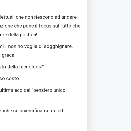
tellettuali che non riescono ad andare
razione che pone il focus sul fatto che
re della politica!
i… non ho voglia di sogghignare,
 greca.
ri della tecnologia”.
sso costo.
l’ultima eco del “pensiero unico
e anche se scientificamente ed