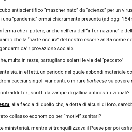
ubo antiscientifico “mascherinato” da “scienza” per un virus/t
di una “pandemia” ormai chiaramente presunta (ad oggi 154mi
ferma che il potere, anche nell’era dell’“informazione” e de
iamo che la “parte oscura” del nostro essere anela come se
“gendarmica” riprovazione sociale.
che, multa in resta, pattugliano solerti le vie del “peccato”.
ente sia, in effetti, un periodo nel quale abbondi materiale co
roni cacciar singoli viandanti, o mirare
barbecue
su povere 
contraddittori, scritti da zampe di gallina anticostituzionali?
ienza
, alla faccia di quello che, a detta di alcuni di loro, sa
ato collasso economico per “motivi” sanitari?
te ministeriali, mentre si tranquillizzava il Paese per poi asfi