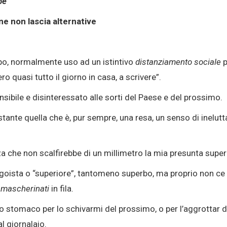
be
ne non lascia alternative
po, normalmente uso ad un istintivo
distanziamento sociale
p
 quasi tutto il giorno in casa, a scrivere”.
sibile e disinteressato alle sorti del Paese e del prossimo.
tante quella che è, pur sempre, una resa, un senso di inelutta
 che non scalfirebbe di un millimetro la mia presunta superi
goista o “superiore”, tantomeno superbo, ma proprio non ce 
i
mascherinati
in fila.
 stomaco per lo schivarmi del prossimo, o per l’aggrottar di 
al giornalaio.