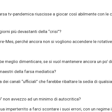
sa tv-pandemica riuscisse a giocar così abilmente con le cif
iorni più devastanti della “crisi”?
tore-Mes, perché ancora non si vogliono accendere le rotativ
ebbe meglio dimenticare, se si vuol mantenere ancora un po’ di
 maestri della farsa mediatica?
dei canali “ufficiali” che farebbe ribaltare la sedia di quals
o” non avvezzo ad un minimo di autocritica?
a imperterrito a farci scontare i suoi errori, con un regime i