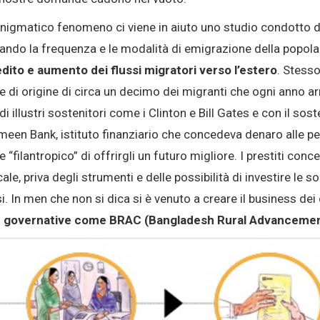
nigmatico fenomeno ci viene in aiuto uno studio condotto d
zando la frequenza e le modalità di emigrazione della popol
dito e aumento dei flussi migratori verso l’estero
. Stesso
di origine di circa un decimo dei migranti che ogni anno arri
 di illustri sostenitori come i Clinton e Bill Gates e con il s
ameen Bank, istituto finanziario che concedeva denaro alle per
e “filantropico” di offrirgli un futuro migliore. I prestiti con
ale, priva degli strumenti e delle possibilità di investire le
ssi. In men che non si dica si è venuto a creare il business de
on governative come BRAC (Bangladesh Rural Advancemen