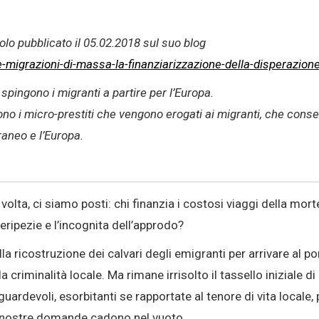
lo pubblicato il 05.02.2018 sul suo blog
-e-migrazioni-di-massa-la-finanziarizzazione-della-disperazion
spingono i migranti a partire per l’Europa.
 i micro-prestiti che vengono erogati ai migranti, che consento
raneo e l’Europa.
olta, ci siamo posti: chi finanzia i costosi viaggi della mort
peripezie e l’incognita dell’approdo?
la ricostruzione dei calvari degli emigranti per arrivare al po
 criminalità locale. Ma rimane irrisolto il tassello iniziale d
ardevoli, esorbitanti se rapportate al tenore di vita locale, p
le nostre domande cadono nel vuoto.