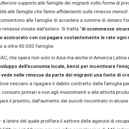
teriore supporto alle famiglie dei migranti sotto forma di pres
bilità alle famiglie che fanno affidamento sulle rimesse mensil
G, consentono alle famiglie di accedere a somme di denaro for
rimesse inviate dall’estero. Si tratta “
di scommesse sicure
gno assicurato con cui pagare costantemente le rate ogni
 a oltre 40.000 famiglie.
AC, che opera non solo in Asia ma anche in America Latina e 
sviluppo dell’economia locale, bensì per incentivare l’em
ede nelle rimesse da parte dei migranti una fonte di cres
dove riescano a ripagare il debito contratto dalla famiglia per
 consumi primari e non agli investimenti e alla attività produt
re il prestito, dall’aumento dei suicidi riscontrato in alcune 
 a latere del quale prolifera il settore delle agenzie di recup