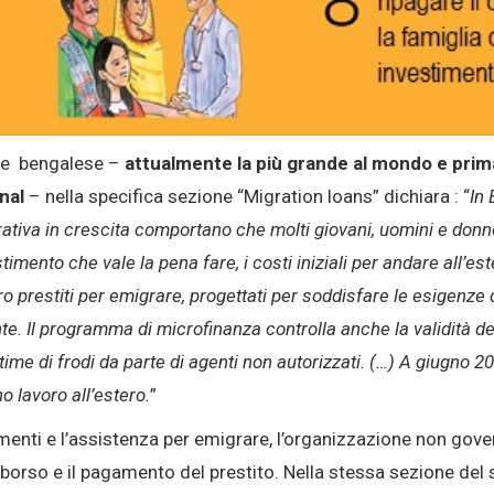
ione bengalese –
attualmente la più grande al mondo e prima
nal
– nella specifica sezione “Migration loans” dichiara : “
In
rativa in crescita comportano che molti giovani, uomini e donne
imento che vale la pena fare, i costi iniziali per andare all’e
ero prestiti per emigrare, progettati per soddisfare le esigenze 
e. Il programma di microfinanza controlla anche la validità de
ittime di frodi da parte di agenti non autorizzati. (…) A giugno 
o lavoro all’estero.
”
iamenti e l’assistenza per emigrare, l’organizzazione non gov
rso e il pagamento del prestito. Nella stessa sezione del sito