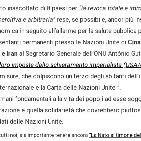
sto inascoltato di 8 paesi per
“la revoca totale e imm
rcitiva e arbitraria”
rese, se possibile, ancor più i
nomica in seguito all’allarme per la salute pubblica
sentanti permanenti presso le Nazioni Unite di
Cina
 e Iran
al Segretario Generale dell’ONU António Gu
 a loro imposte dallo schieramento imperialista (U
 misure, che colpiscono un terzo degli abitanti dell’i
ternazionale e la Carta delle Nazioni Unite ”.
i umani fondamentali alla vita dei popoli ad esse so
azione e quella solidarietà che dovrebbero piuttosto
ati delle Nazioni Unite.
tutti noi, sia importante tenere ancora
“La Nato al timone dell