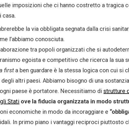
uelle imposizioni che ci hanno costretto a tragica c
di casa.
embrerebbe la via obbligata segnata dalla crisi sanita
ome l’abbiamo conosciuta.
ollaborazione tra popoli organizzati che si autodete
anismo egoista e competitivo che ricerca la sua su
 first
a ben guardare è la stessa logica con cui si 
 degli altri paesi. Abbiamo bisogno di una sostanzi
ui ogni paese è portatore. Necessitiamo di
strutture
gli Stati
ove la fiducia organizzata in modo strutt
zioni economiche in modo da incoraggiare e
“obblig
idali. In primo piano i vantaggi reciproci piuttosto c