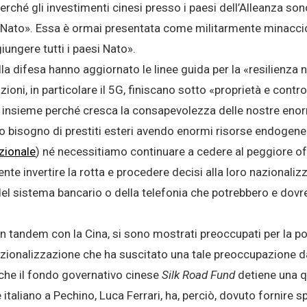
erché gli investimenti cinesi presso i paesi dell’Alleanza son
lla Nato». Essa è ormai presentata come militarmente minacc
iungere tutti i paesi Nato».
lla difesa hanno aggiornato le linee guida per la «resilienza 
zioni, in particolare il 5G, finiscano sotto «proprietà e control
ti insieme perché cresca la consapevolezza delle nostre enor
bisogno di prestiti esteri avendo enormi risorse endogene pe
zionale
) né necessitiamo continuare a cedere al peggiore off
e invertire la rotta e procedere decisi alla loro nazionali
 del sistema bancario o della telefonia che potrebbero e dov
 tandem con la Cina, si sono mostrati preoccupati per la pos
zionalizzazione che ha suscitato una tale preoccupazione d
i che il fondo governativo cinese
Silk Road Fund
detiene una qu
 italiano a Pechino, Luca Ferrari, ha, perciò, dovuto fornire s