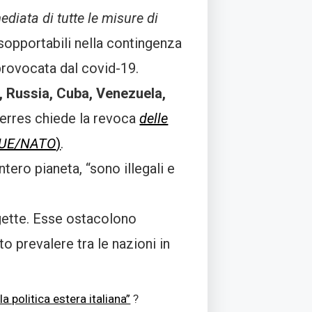
ediata di tutte le misure di
nsopportabili nella contingenza
 provocata dal covid-19.
, Russia, Cuba, Venezuela,
terres chiede la revoca
delle
SA/UE/NATO
)
.
ntero pianeta, “sono illegali e
ggette. Esse ostacolono
 prevalere tra le nazioni in
a politica estera italiana”
?