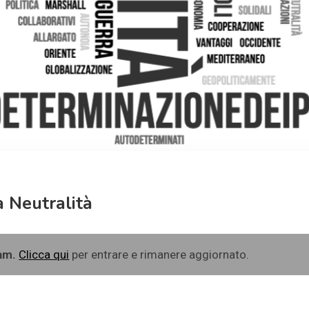
a Neutralità
ram.
Clicca qui
per entrare e rimanere aggiornato.