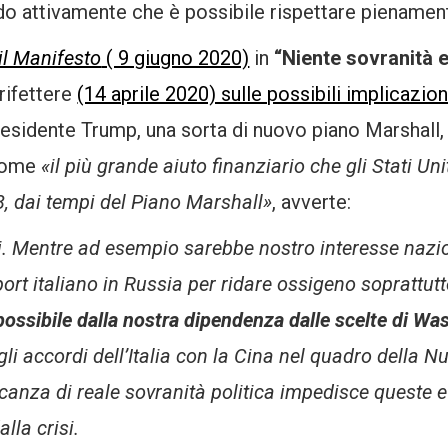
ando attivamente che è possibile rispettare pienamente
il Manifesto
( 9 giugno 2020)
in
“Niente sovranità 
rifettere
(14 aprile 2020) sulle possibili implicazio
al presidente Trump, una sorta di nuovo piano Marshall
 come
«il più grande aiuto finanziario che gli Stati U
8, dai tempi del Piano Marshall»
, avverte:
 Mentre ad esempio sarebbe nostro interesse nazion
port italiano in Russia per ridare ossigeno soprattut
mpossibile dalla nostra dipendenza dalle scelte di Wa
gli accordi dell’Italia con la Cina nel quadro della N
anza di reale sovranità politica impedisce queste e
lla crisi.