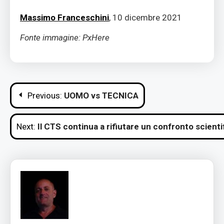
Massimo Franceschini
, 10 dicembre 2021
Fonte immagine: PxHere
Navigazione
Previous:
UOMO vs TECNICA
articoli
Next:
Il CTS continua a rifiutare un confronto scient