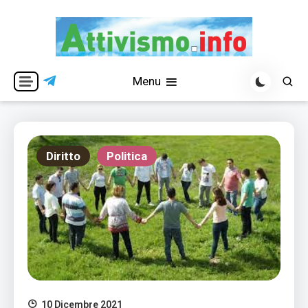
Skip
to
content
Per una visione libera ed indipendente
Attivismo.info
Menu
Diritto
Politica
10 Dicembre 2021