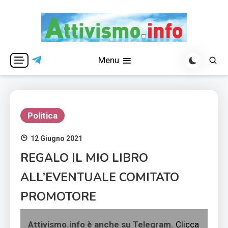
Skip
to
content
Per una visione libera ed indipendente
Attivismo.info
Menu
Politica
12 Giugno 2021
REGALO IL MIO LIBRO
ALL’EVENTUALE COMITATO
PROMOTORE
Attivismo.info è anche su Telegram.
Clicca