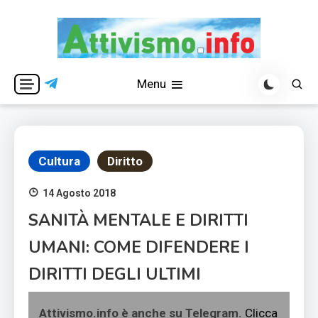
Skip
to
content
Per una visione libera ed indipendente
Attivismo.info
Menu
Cultura
Diritto
14 Agosto 2018
SANITÀ MENTALE E DIRITTI
UMANI: COME DIFENDERE I
DIRITTI DEGLI ULTIMI
Attivismo.info è anche su Telegram.
Clicca