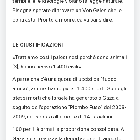
terribile, e le ideologie vìolano la legge naturale.
Bisogna sperare di trovare un Von Galen che le
contrasta. Pronto a morire, ça va sans dire.
LE GIUSTIFICAZIONI
«Trattiamo così i palestinesi perché sono animali
[
3]
, hanno ucciso 1.400 civili».
A parte che c’è una quota di uccisi da “fuoco
amico”, ammettiamo pure i 1.400 morti. Sono gli
stessi morti che Israele ha generato a Gaza a
seguito dell’operazione “Piombo Fuso” del 2008-
2009, in risposta alla morte di 14 israeliani.
100 per 1 è ormai la proporzione consolidata. A
Gaza, se si realizza la deportazione, il rapporto