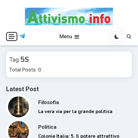
Skip
to
content
Per una visione libera ed indipendente
Attivismo.info
Menu
5S
Tag:
Total Posts: 0
Latest Post
Filosofia
La vera via per la grande politica
Politica
Colonia Italia: 5. Il potere attrattivo