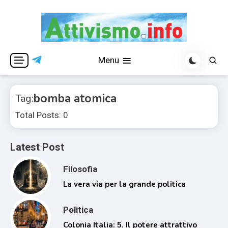
Skip
to
content
Per una visione libera ed indipendente
Attivismo.info
Menu
bomba atomica
Tag:
Total Posts: 0
Latest Post
Filosofia
La vera via per la grande politica
Politica
Colonia Italia: 5. Il potere attrattivo