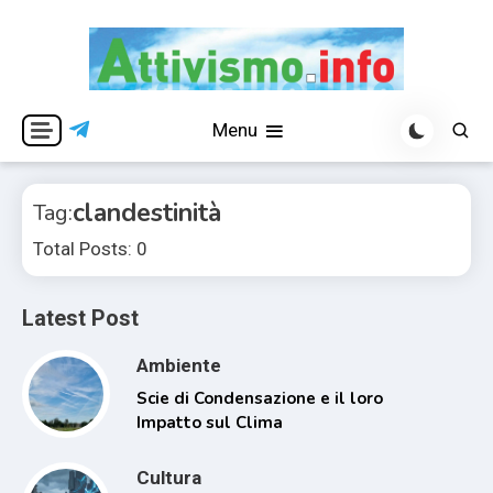
Skip
to
content
Per una visione libera ed indipendente
Attivismo.info
Menu
clandestinità
Tag:
Total Posts: 0
Latest Post
Ambiente
Scie di Condensazione e il loro
Impatto sul Clima
Cultura