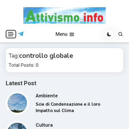
Skip
to
content
Per una visione libera ed indipendente
Attivismo.info
Menu
controllo globale
Tag:
Total Posts: 0
Latest Post
Ambiente
Scie di Condensazione e il loro
Impatto sul Clima
Cultura