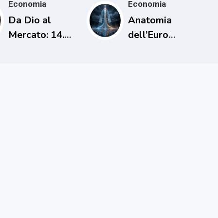
Economia
Economia
Da Dio al
Anatomia
Mercato: 14.
dell’Euro
L’uomo che
Digitale
cancellò i
debiti una sola
volta