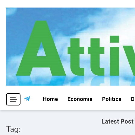
Skip
to
content
Per una visione libera ed indipendente
Attivismo.info
Home
Economia
Politica
D
Latest Post
Tag: