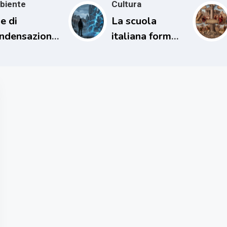
biente
Cultura
e di
La scuola
ndensazione
italiana forma
l loro
persone
patto sul
incapaci di
ima
comprendere il
proprio tempo