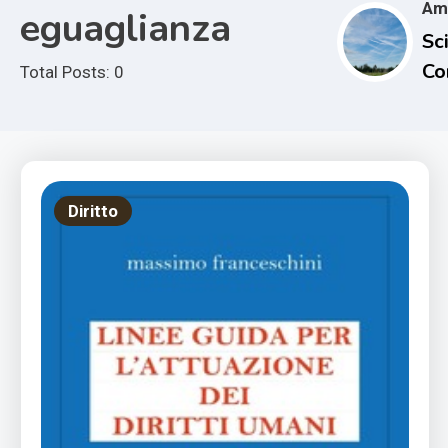
Am
eguaglianza
Sci
Co
Total Posts: 0
e i
Im
Cl
Diritto