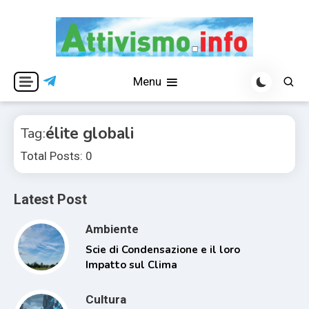
Skip
to
content
Per una visione libera ed indipendente
Attivismo.info
Menu
élite globali
Tag:
Total Posts: 0
Latest Post
Ambiente
Scie di Condensazione e il loro
Impatto sul Clima
Cultura