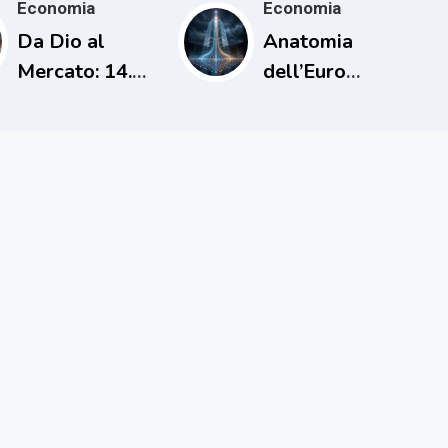
Economia
Economia
Da Dio al
Anatomia
Mercato: 14.
dell’Euro
L’uomo che
Digitale
cancellò i
debiti una sola
volta