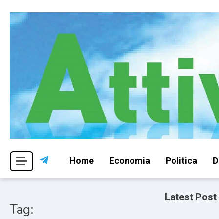
Skip
to
content
Per una visione libera ed indipendente
Attivismo.info
Home
Economia
Politica
D
Latest Post
Tag: