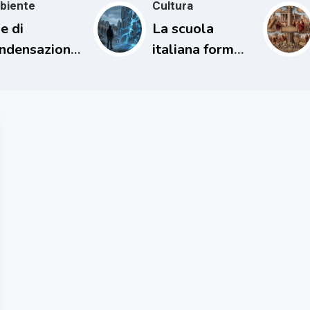
biente
Cultura
e di
La scuola
ndensazione
italiana forma
l loro
persone
patto sul
incapaci di
ima
comprendere il
proprio tempo