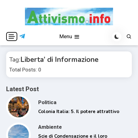
Skip
to
content
Per una visione libera ed indipendente
Attivismo.info
Menu
Liberta’ di Informazione
Tag:
Total Posts: 0
Latest Post
Politica
Colonia Italia: 5. Il potere attrattivo
Ambiente
Scie di Condensazione e il loro