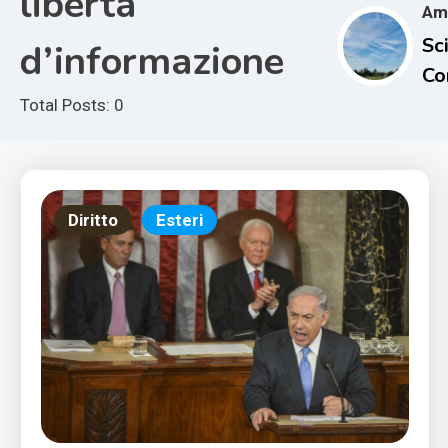
libertà
Am
Sci
d’informazione
Co
e i
Total Posts: 0
Im
Cl
Diritto
Esteri