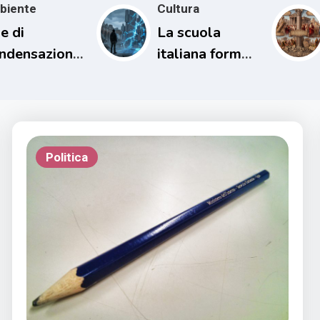
biente
Cultura
e di
La scuola
ndensazione
italiana forma
l loro
persone
patto sul
incapaci di
ima
comprendere il
proprio tempo
Politica