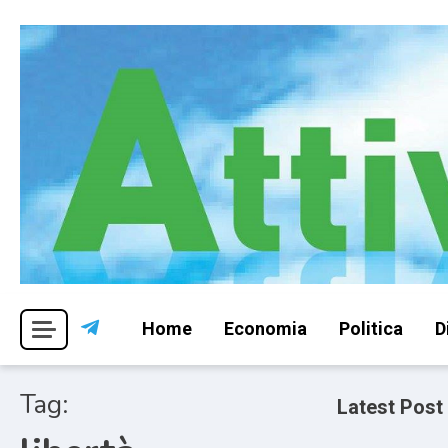
Skip
to
content
Per una visione libera ed indipendente
Attivismo.info
Home
Economia
Politica
D
Tag:
Latest Post