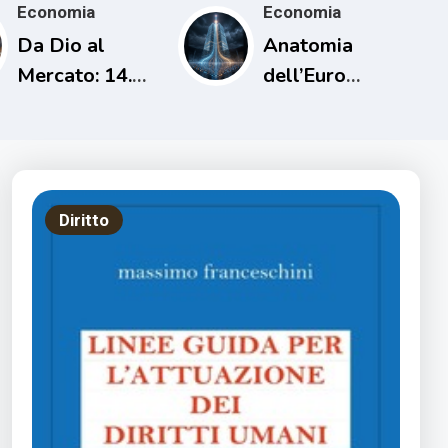
Economia
Economia
Da Dio al
Anatomia
Mercato: 14.
dell’Euro
L’uomo che
Digitale
cancellò i
debiti una sola
volta
Diritto