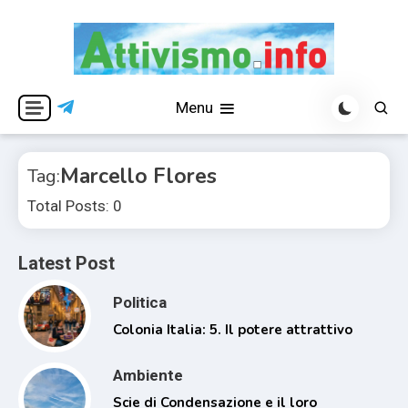
Skip
to
content
Per una visione libera ed indipendente
Attivismo.info
Menu
Marcello Flores
Tag:
Total Posts: 0
Latest Post
Politica
Colonia Italia: 5. Il potere attrattivo
Ambiente
Scie di Condensazione e il loro