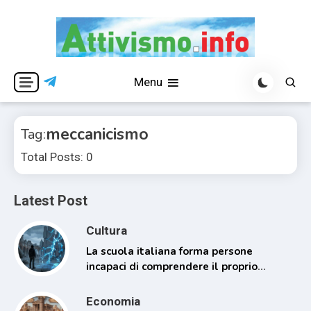
Skip
to
content
Per una visione libera ed indipendente
Attivismo.info
Menu
meccanicismo
Tag:
Total Posts: 0
Latest Post
Cultura
La scuola italiana forma persone
incapaci di comprendere il proprio
tempo
Economia