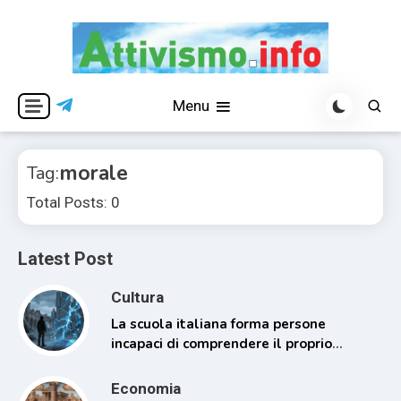
Skip
to
content
Per una visione libera ed indipendente
Attivismo.info
Menu
morale
Tag:
Total Posts: 0
Latest Post
Cultura
La scuola italiana forma persone
incapaci di comprendere il proprio
tempo
Economia