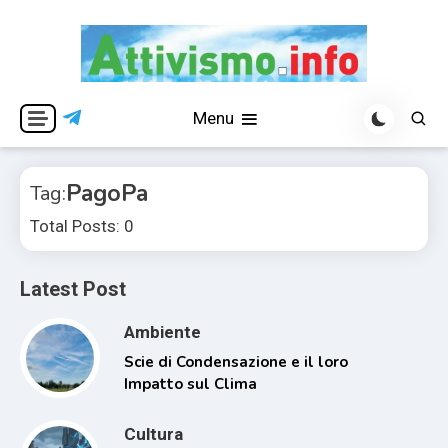
Skip
to
content
Per una visione libera ed indipendente
Attivismo.info
Menu
PagoPa
Tag:
Total Posts: 0
Latest Post
Ambiente
Scie di Condensazione e il loro
Impatto sul Clima
Cultura