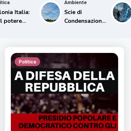
itica
Ambiente
onia Italia:
Scie di
Il potere
Condensazione
trattivo
e il loro
Impatto sul
Clima
Politica