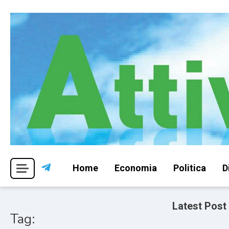
Skip
to
content
Per una visione libera ed indipendente
Attivismo.info
Home
Economia
Politica
D
Latest Post
Tag: