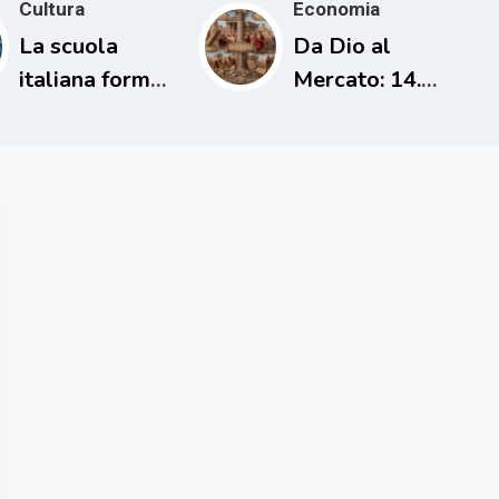
Cultura
Economia
La scuola
Da Dio al
italiana forma
Mercato: 14.
persone
L’uomo che
incapaci di
cancellò i
comprendere il
debiti una sola
proprio tempo
volta