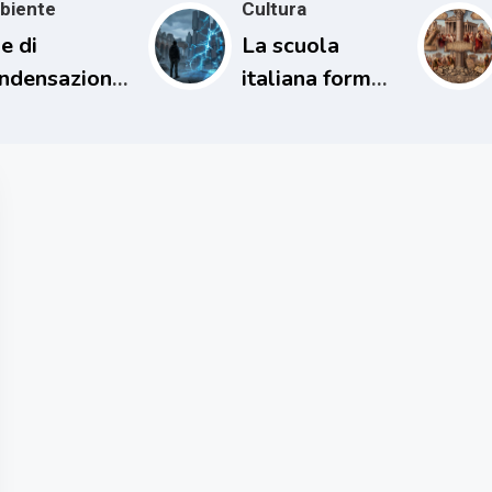
biente
Cultura
e di
La scuola
ndensazione
italiana forma
l loro
persone
patto sul
incapaci di
ima
comprendere il
proprio tempo