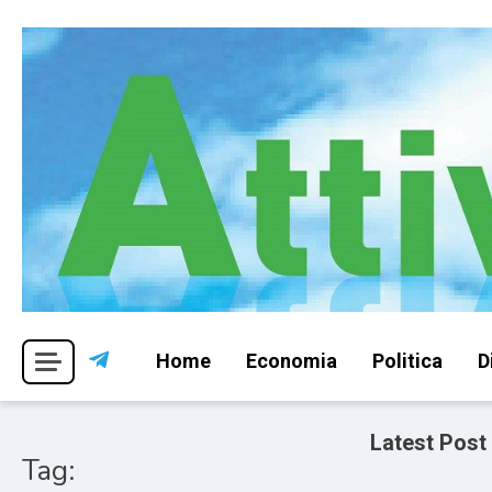
Skip
to
content
Per una visione libera ed indipendente
Attivismo.info
Home
Economia
Politica
D
Latest Post
Tag: