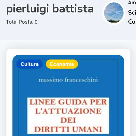
Am
pierluigi battista
Sci
Co
Total Posts: 0
e i
Im
Cl
Cultura
Economia