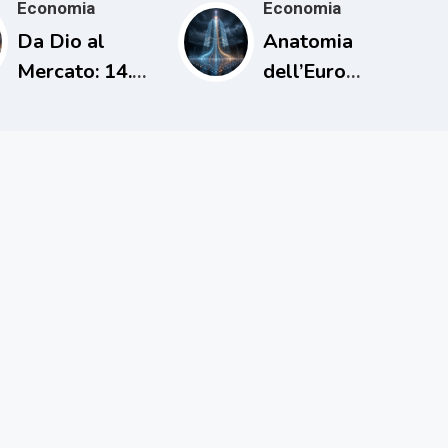
Economia
Economia
Da Dio al
Anatomia
Mercato: 14.
dell’Euro
L’uomo che
Digitale
cancellò i
debiti una sola
volta