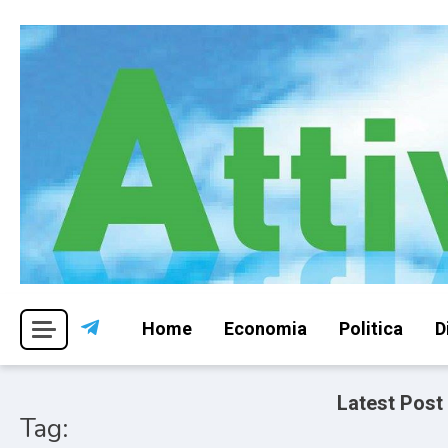
Skip
to
content
Per una visione libera ed indipendente
Attivismo.info
Home
Economia
Politica
D
Latest Post
Tag: