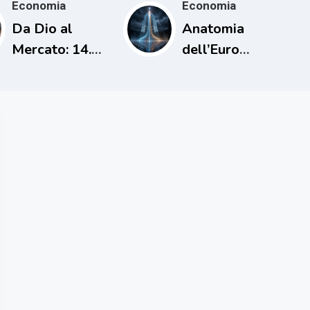
Economia
Economia
Da Dio al
Anatomia
Mercato: 14.
dell’Euro
L’uomo che
Digitale
cancellò i
debiti una sola
volta