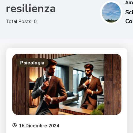
Am
resilienza
Sci
Co
Total Posts: 0
e i
Im
Cl
Psicologia
16 Dicembre 2024