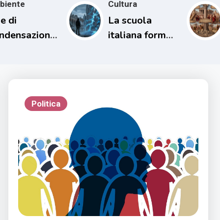
biente
Cultura
e di
La scuola
ndensazione
italiana forma
l loro
persone
patto sul
incapaci di
ima
comprendere il
proprio tempo
Politica