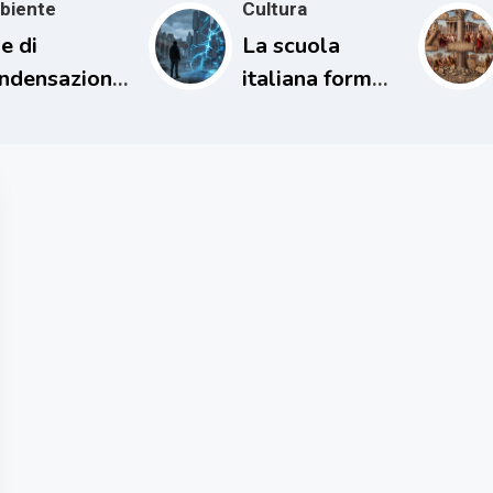
biente
Cultura
e di
La scuola
ndensazione
italiana forma
l loro
persone
patto sul
incapaci di
ima
comprendere il
proprio tempo