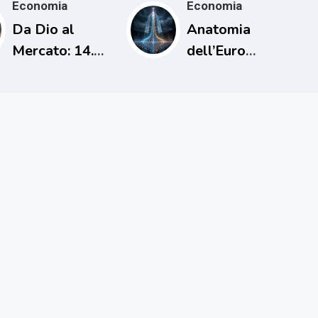
Economia
Economia
Da Dio al
Anatomia
Mercato: 14.
dell’Euro
L’uomo che
Digitale
cancellò i
debiti una sola
volta