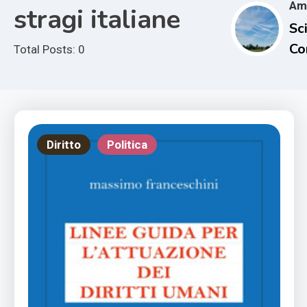
Am
stragi italiane
Sci
Co
Total Posts: 0
e i
Im
Cl
Diritto
Politica