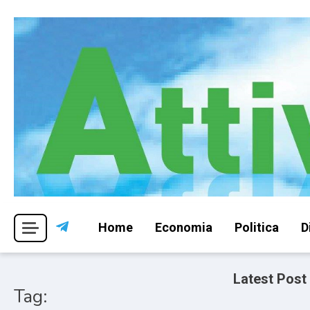
Skip
to
content
Per una visione libera ed indipendente
Attivismo.info
Home
Economia
Politica
D
Latest Post
Tag: