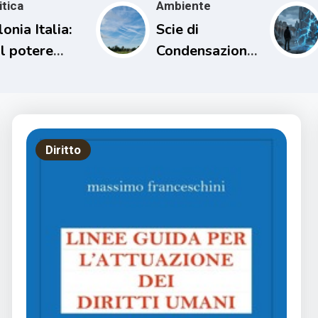
itica
Ambiente
onia Italia:
Scie di
Il potere
Condensazione
trattivo
e il loro
Impatto sul
Clima
Diritto