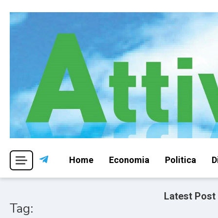
Skip
to
content
Per una visione libera ed indipendente
Attivismo.info
Home
Economia
Politica
D
Latest Post
Tag: