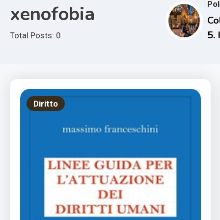
Pol
xenofobia
Col
5. 
Total Posts: 0
at
Diritto