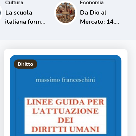
Cultura
Economia
La scuola
Da Dio al
italiana forma
Mercato: 14.
persone
L’uomo che
incapaci di
cancellò i
comprendere il
debiti una sola
proprio tempo
volta
Diritto