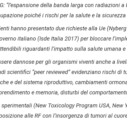
 5G: “l’espansione della banda larga con radiazioni a
pazione poiché i rischi per la salute e la sicurezza
enti hanno presentato due richieste alla Ue (Nyberg
overno italiano (Isde Italia 2017) per bloccare l’im
ttendibili riguardanti l’impatto sulla salute umana e
re dannose per gli organismi viventi anche a livelli
tudi scientifici “peer reviewed” evidenziano rischi di 
iache e del sistema riproduttivo, cambiamenti ormona
i apprendimento e memoria, disturbi del comportament
i sperimentali (New Toxicology Program USA, New Yo
osizione alle RF con l’insorgenza di tumori al cuore 