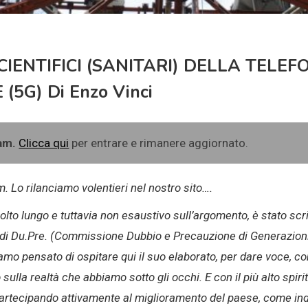
SCIENTIFICI (SANITARI) DELLA TELEF
5G) Di Enzo Vinci
ram.
Clicca qui
per entrare e rimanere aggiornato.
m. Lo rilanciamo volentieri nel nostro sito….
molto lungo e tuttavia non esaustivo sull’argomento, è stato scri
 di Du.Pre. (Commissione Dubbio e Precauzione di Generazioni Fu
amo pensato di ospitare qui il suo elaborato, per dare voce, com
 sulla realtà che abbiamo sotto gli occhi. E con il più alto spi
partecipando attivamente al miglioramento del paese, come ind