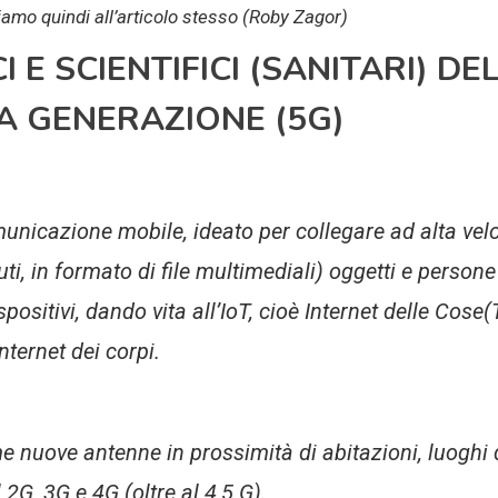
siamo quindi all’articolo stesso (Roby Zagor)
I E SCIENTIFICI (SANITARI) D
TA GENERAZIONE (5G)
municazione mobile, ideato per collegare ad alta ve
uti, in formato di file multimediali) oggetti e person
positivi, dando vita all’IoT, cioè Internet delle Cose
nternet dei corpi.
 nuove antenne in prossimità di abitazioni, luoghi di
 2G, 3G e 4G (oltre al 4,5 G).